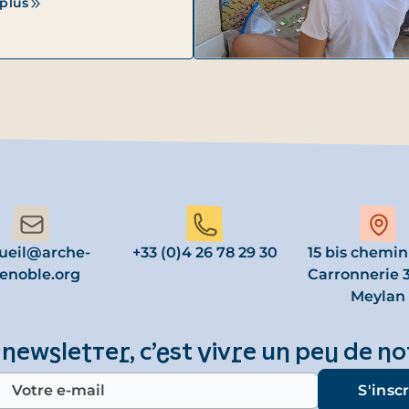
 plus
ueil@arche-
+33 (0)4 26 78 29 30
15 bis chemin
enoble.org
Carronnerie 
Meylan
 newsletter, c’est vivre un peu de no