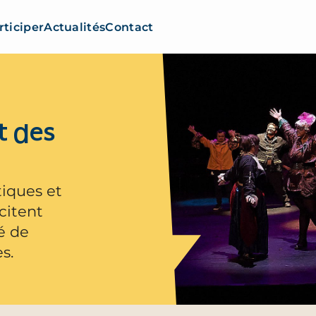
rticiper
Actualités
Contact
t des
tiques et
citent
té de
s.