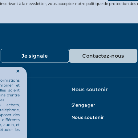
inscrivant à la newsletter, vous acceptez notre politique de protection des
Je signale
Contactez-nous
nformations
ombiner et
quotidien
Nous soutenir
les soient
ins d'entre
es.
és
S’engager
s, achats,
téléphone,
oposer des
Nous soutenir
différents
, audio, et
étudier les