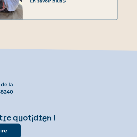
En savoir plus
 de la
38240
tre quotidien !