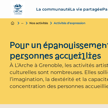
La communauté
La vie partagée
Pa
La vie partagée
Nos activités
Activités d’expression
Pour un épanouissemen
personnes accueillies
À L’Arche à Grenoble, les activités artis
culturelles sont nombreuses. Elles solli
l’imagination, la dextérité et la capaci
concentration des personnes accueillie