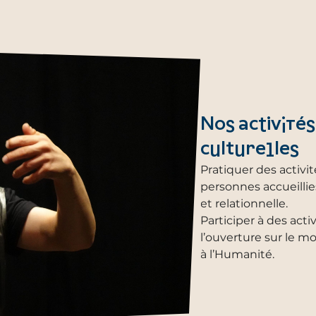
Nos activités
culturelles
Pratiquer des activi
personnes accueillie
et relationnelle.
Participer à des acti
l’ouverture sur le m
à l’Humanité.