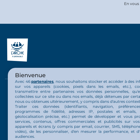
En vous 
Bienvenue
Avec 46
partenaires
, nous souhaitons stocker et accéder à des i
sur vos appareils (cookies, pixels dans les emails, etc.), c
La communauté
La vie au 
transmettre entre partenaires vos données personnelles, qu'el
collectées sur ce site ou dans nos emails, déjà détenues par certa
nous ou obtenues ultérieurement, y compris dans d'autres context
Présentation communauté
Nos activit
Traiter ces données (identifiants, navigation, préférence
programmes de fidélité, adresses IP, postales et emails, 
géolocalisation précise, etc.) permet de développer et vous pr
Organisation de la communauté
Actualités
services, contenus, offres commerciales et publicités sur vos 
appareils et écrans (y compris par email, courrier, SMS, téléphone
Nos projets
vidéo), de les personnaliser, d'en mesurer la performance, et d'
audiences.