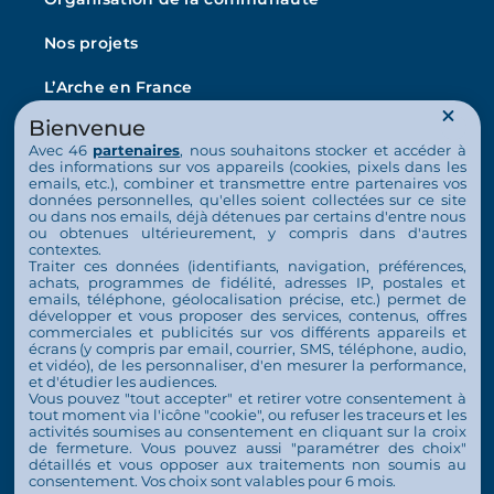
Nos projets
L’Arche en France
La vie au quotidien
Bienvenue
Avec 46
partenaires
, nous souhaitons stocker et accéder à
Nos activités
des informations sur vos appareils (cookies, pixels dans les
emails, etc.), combiner et transmettre entre partenaires vos
données personnelles, qu'elles soient collectées sur ce site
Actualités
ou dans nos emails, déjà détenues par certains d'entre nous
ou obtenues ultérieurement, y compris dans d'autres
Nous soutenir
contextes.
Traiter ces données (identifiants, navigation, préférences,
achats, programmes de fidélité, adresses IP, postales et
S’engager
emails, téléphone, géolocalisation précise, etc.) permet de
développer et vous proposer des services, contenus, offres
commerciales et publicités sur vos différents appareils et
Nous soutenir
écrans (y compris par email, courrier, SMS, téléphone, audio,
et vidéo), de les personnaliser, d'en mesurer la performance,
Contact
et d'étudier les audiences.
Vous pouvez "tout accepter" et retirer votre consentement à
Espace Presse
tout moment via l'icône "cookie", ou refuser les traceurs et les
activités soumises au consentement en cliquant sur la croix
de fermeture. Vous pouvez aussi "paramétrer des choix"
détaillés et vous opposer aux traitements non soumis au
consentement. Vos choix sont valables pour 6 mois.